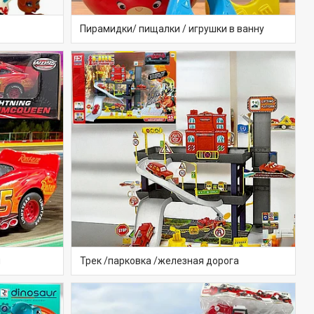
Пирамидки/ пищалки / игрушки в ванну
ы
Трек /парковка /железная дорога