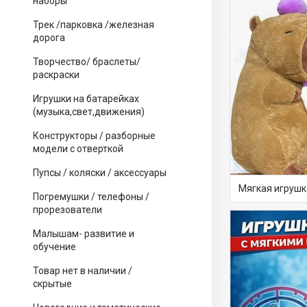
наборы
Трек /парковка /железная
дорога
Творчество/ браслеты/
раскраски
Игрушки на батарейках
(музыка,свет,движения)
Конструкторы / разборные
модели с отверткой
Пупсы / коляски / аксессуары
Мягкая игрушк
Погремушки / телефоны /
прорезователи
Малышам- развитие и
обучение
Товар нет в наличии /
скрытые