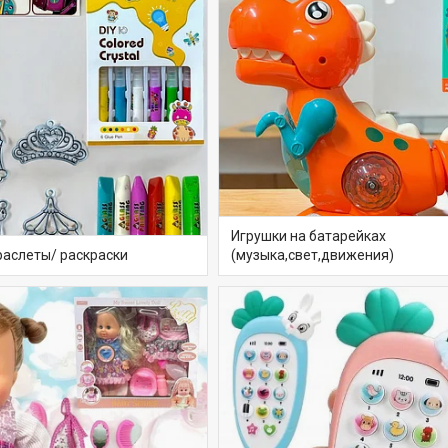
Игрушки на батарейках
раслеты/ раскраски
(музыка,свет,движения)