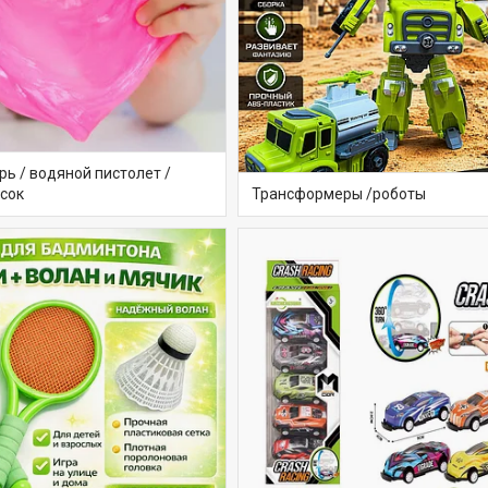
ь / водяной пистолет /
есок
Трансформеры /роботы