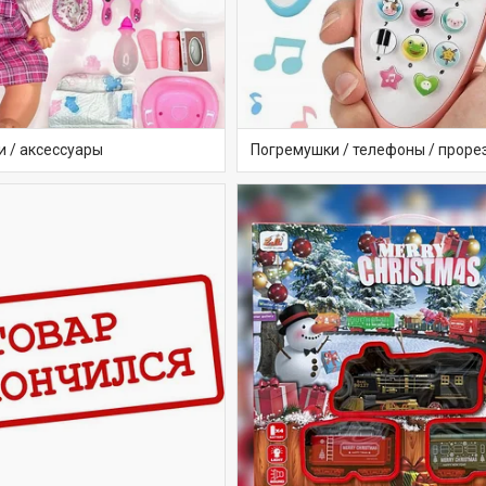
и / аксессуары
Погремушки / телефоны / проре