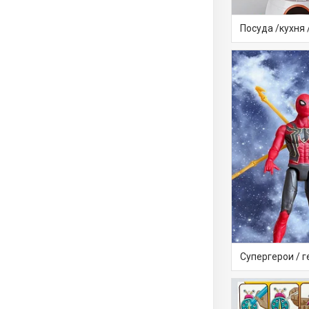
Посуда /кухня
Супергерои / г