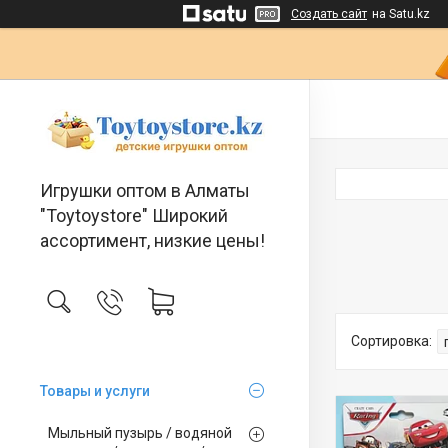
Создать сайт
на Satu.kz
Игрушки оптом в Алматы
"Toytoystore" Широкий
ассортимент, низкие цены!
Товары и услуги
Мыльный пузырь / водяной