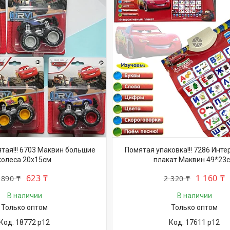
тая!!! 6703 Маквин большие
Помятая упаковка!!! 7286 Инт
колеса 20х15см
плакат Маквин 49*23
623 ₸
1 160 ₸
890 ₸
2 320 ₸
В наличии
В наличии
Только оптом
Только оптом
18772 р12
17611 р12