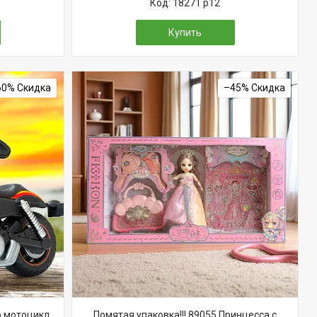
18271 р12
Купить
60%
–45%
ер мотоцикл
Помятая упаковка!!! 89055 Принцесса с