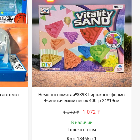
а автомат
Немного помятая!!3393 Пирожные формы
+кинетический песок 400гр 24*19см
1 072 ₸
1 340 ₸
В наличии
Только оптом
18465 с-1