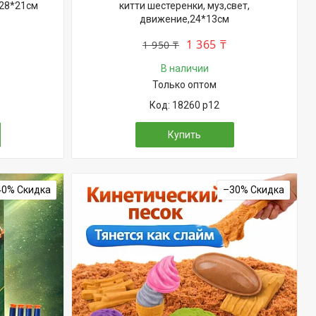
 28*21см
китти шестеренки, муз,свет,
движение,24*13см
1 365 ₸
1 950 ₸
В наличии
Только оптом
18260 р12
Купить
40%
–30%