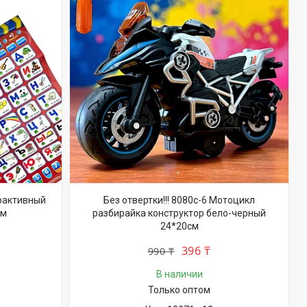
ерактивный
Без отвертки!!! 8080c-6 Мотоцикл
см
разбирайка конструктор бело-черный
24*20см
396 ₸
990 ₸
В наличии
Только оптом