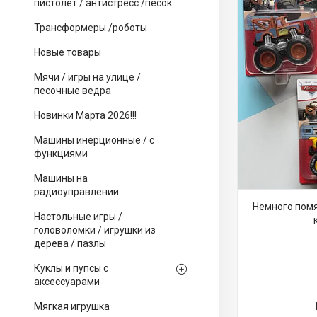
пистолет / антистресс /песок
Трансформеры /роботы
Новые товары
Мячи / игры на улице /
песочные ведра
Новинки Марта 2026!!!
Машины инерционные / с
функциями
Машины на
радиоуправлении
Немного помя
Настольные игры /
головоломки / игрушки из
дерева / пазлы
Куклы и пупсы с
аксессуарами
Мягкая игрушка