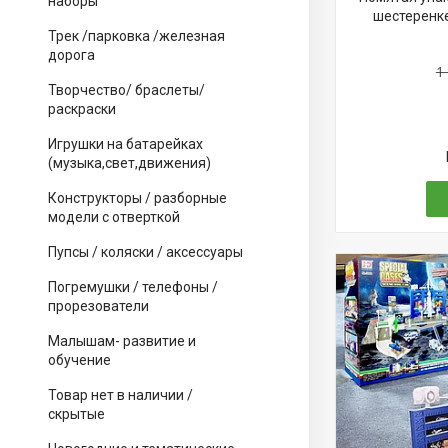
наборы
шестеренке
Трек /парковка /железная
дорога
1
Творчество/ браслеты/
раскраски
Игрушки на батарейках
(музыка,свет,движения)
Конструкторы / разборные
модели с отверткой
Пупсы / коляски / аксессуары
Погремушки / телефоны /
прорезователи
Малышам- развитие и
обучение
Товар нет в наличии /
скрытые