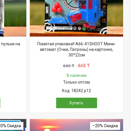
 пульки на
Помятая упаковка!! A66-41SHOOT Мини-
автомат (Очки, Патроны) на картонке,
30*22см
448 ₸
640 ₸
В наличии
Только оптом
18242 р12
Купить
20%
–20%