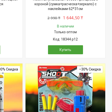
ся
короной (сумка+расческа+зеркало) с
наклейками 62*31см
1 644,50 ₸
2 990 ₸
В наличии
Только оптом
18344 р12
Купить
30%
–30%