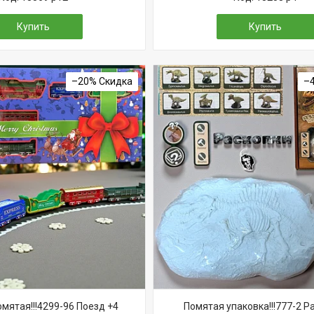
Купить
Купить
–20%
–
мятая!!!4299-96 Поезд +4
Помятая упаковка!!!777-2 Р