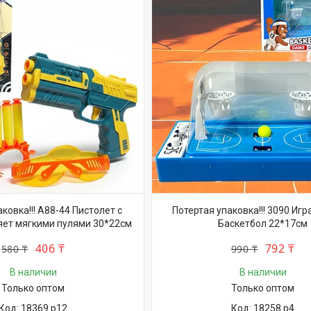
ковка!!! A88-44 Пистолет с
Потертая упаковка!!! 3090 Игр
яет мягкими пулями 30*22см
Баскетбол 22*17см
406 ₸
792 ₸
580 ₸
990 ₸
В наличии
В наличии
Только оптом
Только оптом
18369 р12
18258 р4