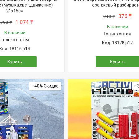
 (музыка,свет,движение)
оранжевый разбирает
21х15см
376 ₸
940 ₸
1 074 ₸
 790 ₸
В наличии
В наличии
Только оптом
Только оптом
18178 р12
18116 р14
Купить
Купить
–40%
–