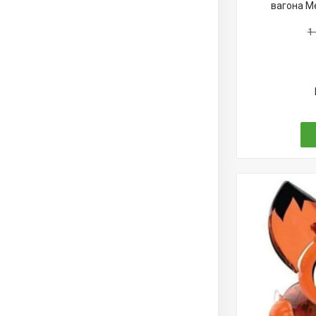
вагона Me
1