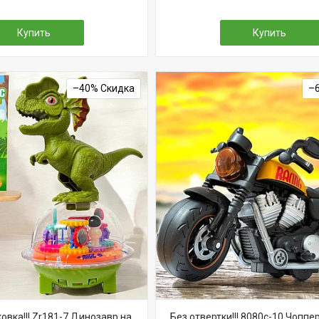
Купить
Купить
–40%
–
овка!!! Zr181-7 Динозавр на
Без отвертки!!! 8080с-10 Чопп