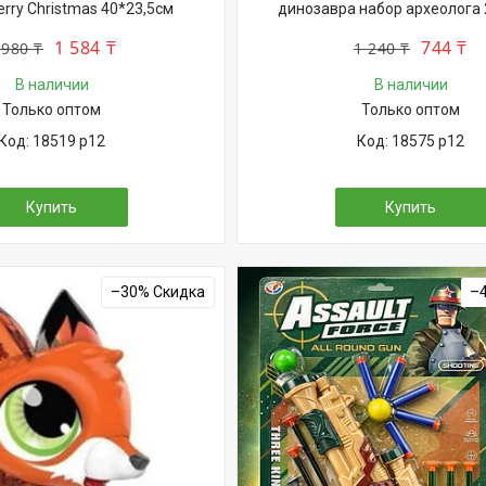
rry Christmas 40*23,5см
динозавра набор археолога
1 584 ₸
744 ₸
 980 ₸
1 240 ₸
В наличии
В наличии
Только оптом
Только оптом
18519 р12
18575 р12
Купить
Купить
–30%
–