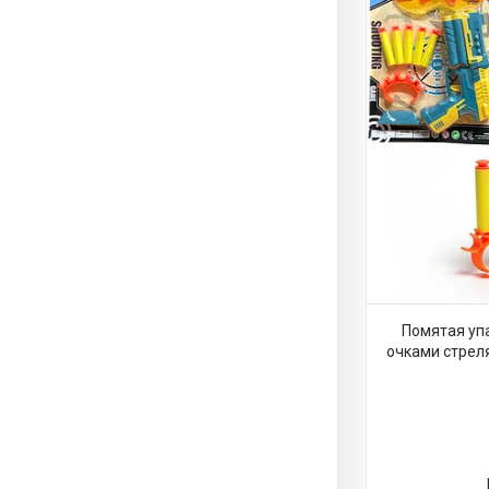
Помятая упа
очками стрел