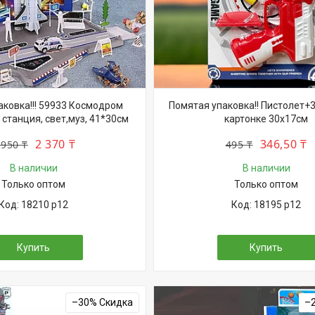
аковка!!! 59933 Космодром
Помятая упаковка!! Пистолет+3
станция, свет,муз, 41*30см
картонке 30х17см
2 370 ₸
346,50 ₸
 950 ₸
495 ₸
В наличии
В наличии
Только оптом
Только оптом
18210 р12
18195 р12
Купить
Купить
–30%
–