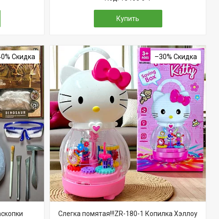
Купить
40%
–30%
аскопки
Слегка помятая!!!ZR-180-1 Копилка Хэллоу