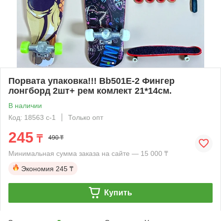
Порвата упаковка!!! Bb501E-2 Фингер
лонгборд 2шт+ рем комлект 21*14см.
В наличии
Код: 18563 с-1
Только опт
245
₸
490 ₸
Минимальная сумма заказа на сайте — 15 000 ₸
Экономия
245 ₸
Купить