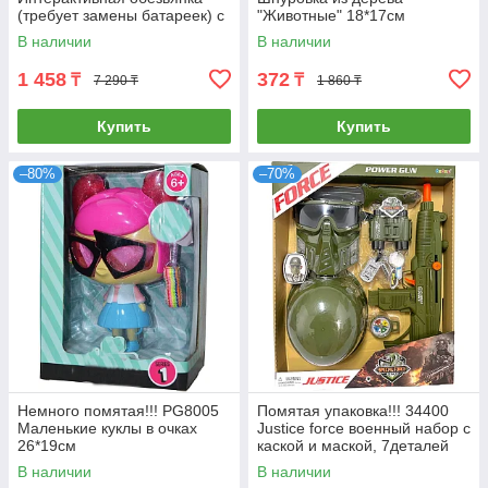
(требует замены батареек) с
"Животные" 18*17см
площадкой для игры 24*31
В наличии
В наличии
1 458
372
₸
₸
7 290 ₸
1 860 ₸
Купить
Купить
–80%
–70%
Немного помятая!!! PG8005
Помятая упаковка!!! 34400
Маленькие куклы в очках
Justice force военный набор с
26*19см
каской и маской, 7деталей
47*38см
В наличии
В наличии