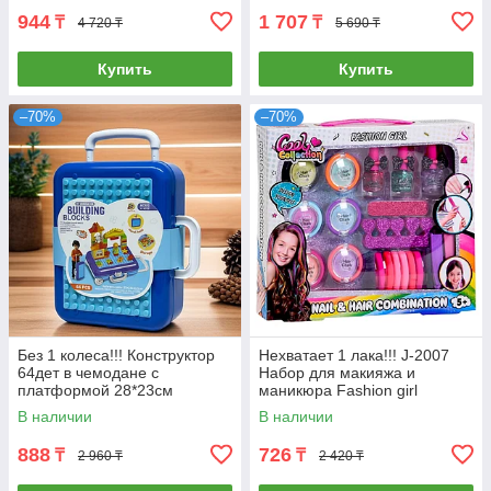
944
1 707
₸
₸
4 720 ₸
5 690 ₸
Купить
Купить
–70%
–70%
Без 1 колеса!!! Конструктор
Нехватает 1 лака!!! J-2007
64дет в чемодане с
Набор для макияжа и
платформой 28*23см
маникюра Fashion girl
30*26см
В наличии
В наличии
888
726
₸
₸
2 960 ₸
2 420 ₸