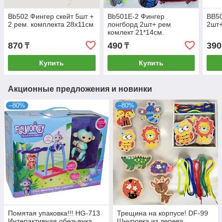
Bb502 Фингер скейт 5шт +
Bb501E-2 Фингер
BB50
2 рем. комплекта 28х11см
лонгборд 2шт+ рем
2шт+
комлект 21*14см.
870
490
390
₸
₸
Купить
Купить
Акционные предложения и новинки
–80%
–80%
Помятая упаковка!!! HG-713
Трещина на корпусе! DF-99
Интерактивная обезьянка
Шнуровка из дерева