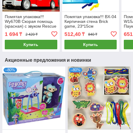
Помятая упаковка!!!
Помятая упаковка!!! BX-04
Помя
Wy670B Скорая помощь
Кирпичная стена Brick
W15
(красная) с звуком Rescue
game, 23*15см
Паук
City Service 23*16см
1 694
512,40
651
₸
₸
2 420 ₸
840 ₸
Купить
Купить
Акционные предложения и новинки
–80%
–80%