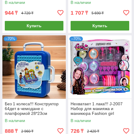
47*38см
В наличии
В наличии
944
1 707
₸
₸
4 720 ₸
5 690 ₸
Купить
Купить
–70%
–70%
Без 1 колеса!!! Конструктор
Нехватает 1 лака!!! J-2007
64дет в чемодане с
Набор для макияжа и
платформой 28*23см
маникюра Fashion girl
30*26см
В наличии
В наличии
888
726
₸
₸
2 960 ₸
2 420 ₸