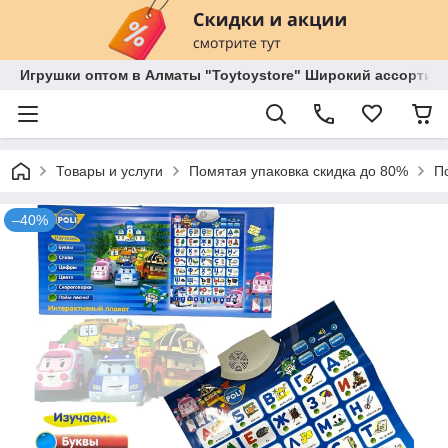
Игрушки оптом в Алматы "Toytoystore" Широкий ассортиме
Товары и услуги
Помятая упаковка скидка до 80%
П
–40%