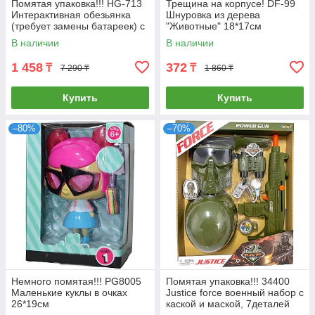
Помятая упаковка!!! HG-713
Трещина на корпусе! DF-99
Интерактивная обезьянка
Шнуровка из дерева
(требует замены батареек) с
"Животные" 18*17см
площадкой для игры 24*31
В наличии
В наличии
1 458
372
₸
₸
7 290 ₸
1 860 ₸
Купить
Купить
–80%
–70%
Немного помятая!!! PG8005
Помятая упаковка!!! 34400
Маленькие куклы в очках
Justice force военный набор с
26*19см
каской и маской, 7деталей