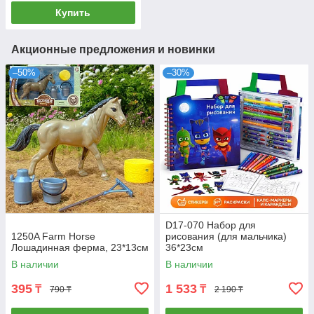
Купить
Акционные предложения и новинки
–50%
–30%
D17-070 Набор для
1250A Farm Horse
рисования (для мальчика)
Лошадинная ферма, 23*13см
36*23см
В наличии
В наличии
395
1 533
₸
₸
790 ₸
2 190 ₸