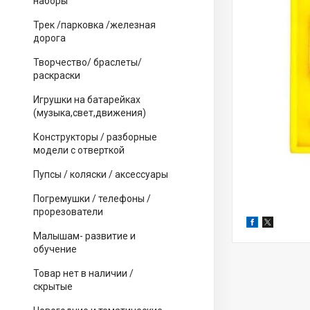
наборы
Трек /парковка /железная
дорога
Творчество/ браслеты/
раскраски
Игрушки на батарейках
(музыка,свет,движения)
Конструкторы / разборные
модели с отверткой
Пупсы / коляски / аксессуары
Погремушки / телефоны /
прорезователи
Малышам- развитие и
обучение
Товар нет в наличии /
скрытые