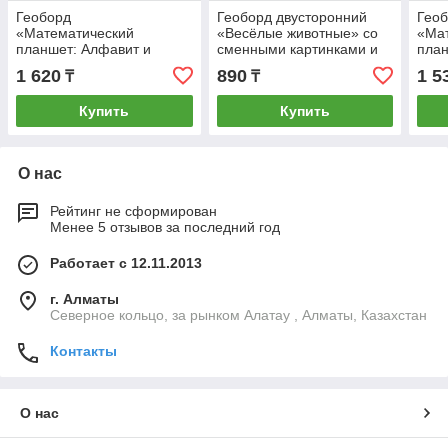
Геоборд
Геоборд двусторонний
Гео
«Математический
«Весёлые животные» со
«Ма
планшет: Алфавит и
сменными картинками и
план
цифры» с инструкцией по
резиночками, по методике
карт
1 620
890
1 5
₸
₸
схемам, по методике
Монтессори, планшет
по с
Монтессори
по м
Купить
Купить
О нас
Рейтинг не сформирован
Менее 5 отзывов за последний год
Работает с 12.11.2013
г. Алматы
Северное кольцо, за рынком Алатау , Алматы, Казахстан
Контакты
О нас