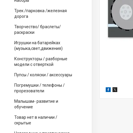
наборы
Трек /парковка /железная
дорога
Творчество/ браслеты/
раскраски
Игрушки на батарейках
(музыка,свет,движения)
Конструкторы / разборные
модели с отверткой
Пупсы / коляски / аксессуары
Погремушки / телефоны /
прорезователи
Малышам- развитие и
обучение
Товар нет в наличии /
скрытые