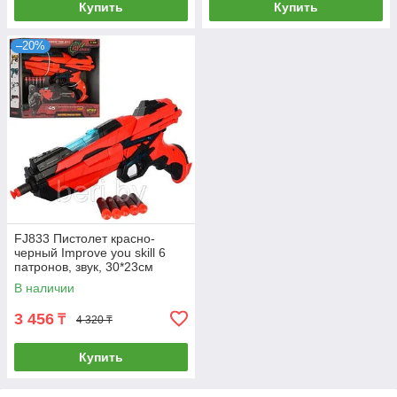
Купить
Купить
–20%
FJ833 Пистолет красно-
черный Improve you skill 6
патронов, звук, 30*23см
В наличии
3 456
₸
4 320 ₸
Купить