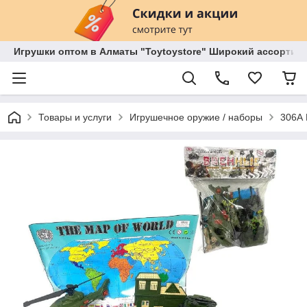
Игрушки оптом в Алматы "Toytoystore" Широкий ассортиме
Товары и услуги
Игрушечное оружие / наборы
306А 