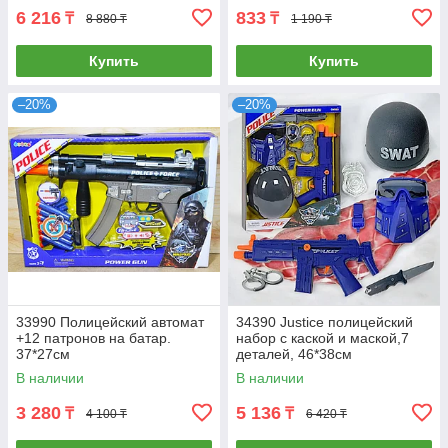
6 216
833
₸
₸
8 880 ₸
1 190 ₸
Купить
Купить
–20%
–20%
33990 Полицейский автомат
34390 Justice полицейский
+12 патронов на батар.
набор с каской и маской,7
37*27см
деталей, 46*38см
В наличии
В наличии
3 280
5 136
₸
₸
4 100 ₸
6 420 ₸