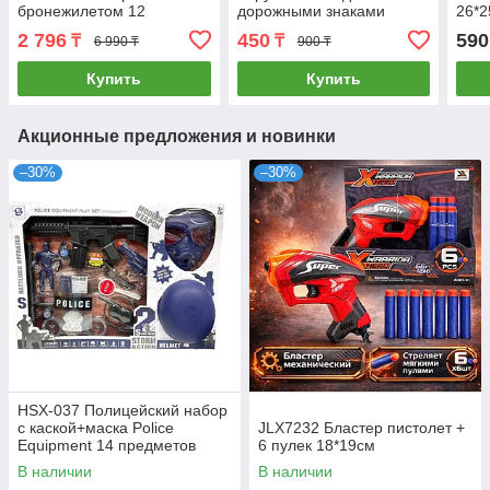
бронежилетом 12
дорожными знаками
26*
предметов 65*37см
25*17см
2 796
450
590
₸
₸
6 990 ₸
900 ₸
Купить
Купить
Акционные предложения и новинки
–30%
–30%
HSX-037 Полицейский набор
с каской+маска Police
JLX7232 Бластер пистолет +
Equipment 14 предметов
6 пулек 18*19см
62*44см
В наличии
В наличии