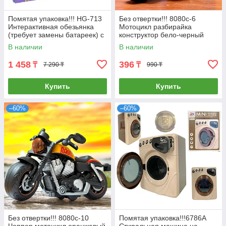
Помятая упаковка!!! HG-713
Без отвертки!!! 8080c-6
Интерактивная обезьянка
Мотоцикл разбирайка
(требует замены батареек) с
конструктор бело-черный
площадкой для игры 24*31
24*20см
В наличии
В наличии
1 458
396
₸
₸
7 290 ₸
990 ₸
Купить
Купить
–60%
–60%
Без отвертки!!! 8080с-10
Помятая упаковка!!!6786A
Чоппер мотоцикл оранжевый
Стиральная машина на