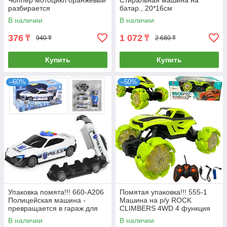
разбирается
батар., 20*16см
В наличии
В наличии
376
1 072
₸
₸
940 ₸
2 680 ₸
Купить
Купить
–60%
–50%
Упаковка помята!!! 660-A206
Помятая упаковка!!! 555-1
Полицейская машина -
Машина на р/у ROCK
превращается в гараж для
CLIMBERS 4WD 4 функция
машин 36*18см
27*11см
В наличии
В наличии