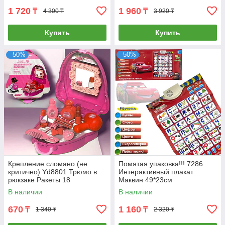
1 720
1 960
₸
₸
4 300 ₸
3 920 ₸
Купить
Купить
–50%
–50%
Крепление сломано (не
Помятая упаковка!!! 7286
критично) Yd8801 Трюмо в
Интерактивный плакат
рюкзаке Ракеты 18
Маквин 49*23см
предметов Dressing Backpack
В наличии
В наличии
21*19см
670
1 160
₸
₸
1 340 ₸
2 320 ₸