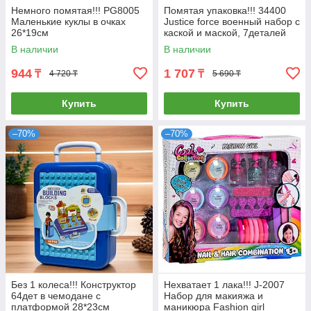
Немного помятая!!! PG8005
Помятая упаковка!!! 34400
Маленькие куклы в очках
Justice force военный набор с
26*19см
каской и маской, 7деталей
47*38см
В наличии
В наличии
944
1 707
₸
₸
4 720 ₸
5 690 ₸
Купить
Купить
–70%
–70%
Без 1 колеса!!! Конструктор
Нехватает 1 лака!!! J-2007
64дет в чемодане с
Набор для макияжа и
платформой 28*23см
маникюра Fashion girl