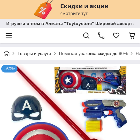
Игрушки оптом в Алматы "Toytoystore" Широкий ассортиме
Товары и услуги
Помятая упаковка скидка до 80%
Н
–60%