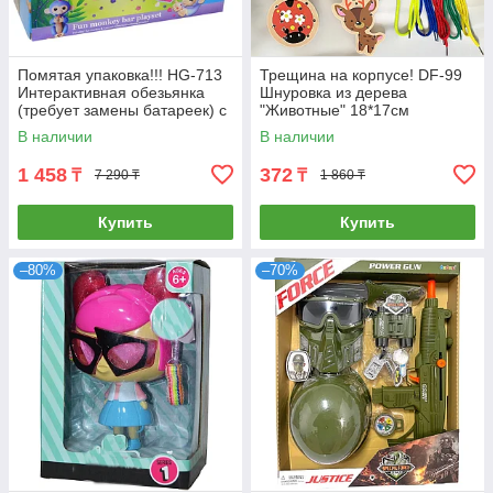
Помятая упаковка!!! HG-713
Трещина на корпусе! DF-99
Интерактивная обезьянка
Шнуровка из дерева
(требует замены батареек) с
"Животные" 18*17см
площадкой для игры 24*31
В наличии
В наличии
1 458
372
₸
₸
7 290 ₸
1 860 ₸
Купить
Купить
–80%
–70%