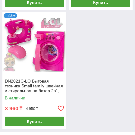
Купить
Купить
–20%
DN2021C-LO Бытовая
техника Small family швейная
и стиральная на батар 2в1,
33*18см
В наличии
3 960
₸
4 950 ₸
Купить