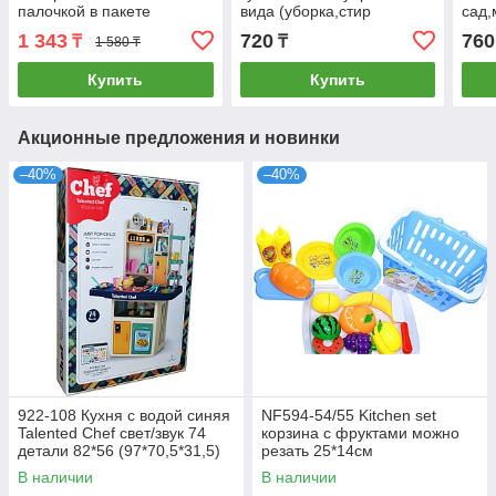
палочкой в пакете
вида (уборка,стир
сад,
27*21см
машина) 22*18см
27*
1 343
720
760
₸
₸
1 580 ₸
Купить
Купить
Акционные предложения и новинки
–40%
–40%
922-108 Кухня с водой синяя
NF594-54/55 Kitchen set
Talented Chef свет/звук 74
корзина с фруктами можно
детали 82*56 (97*70,5*31,5)
резать 25*14см
В наличии
В наличии