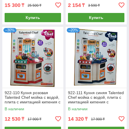
15 300
2 154
₸
₸
25 500 ₸
3 590 ₸
Купить
Купить
–30%
–20%
922-110 Кухня розовая
922-111 Кухня синяя Talented
Talented Chef мойка с водой,
Chef мойка с водой, плита с
плита с имитацией кипения с
имитацией кипения с
брызгами 67 дет 74*57
брызгами 67 дет 74*57
В наличии
В наличии
12 530
14 320
₸
₸
17 900 ₸
17 900 ₸