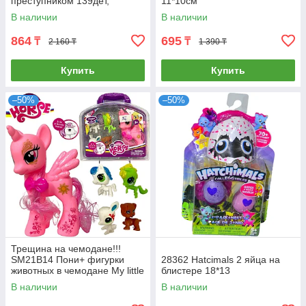
преступником 139дет,
11*10см
30*18см
В наличии
В наличии
864
695
₸
₸
2 160 ₸
1 390 ₸
Купить
Купить
–50%
–50%
Трещина на чемодане!!!
SM21B14 Пони+ фигурки
28362 Hatсimals 2 яйца на
животных в чемодане My little
блистере 18*13
Horse 20*20см
В наличии
В наличии