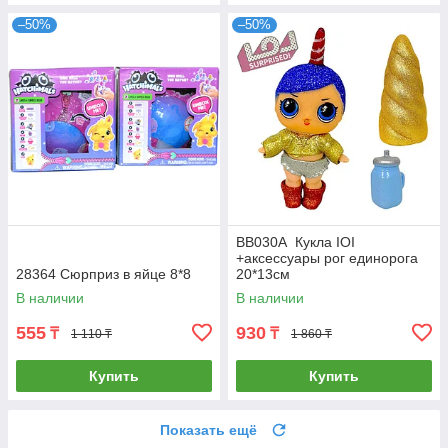
–50%
–50%
BB030A Кукла IOI
+аксессуары рог единорога
28364 Сюрприз в яйце 8*8
20*13см
В наличии
В наличии
555
930
₸
₸
1 110 ₸
1 860 ₸
Купить
Купить
Показать ещё