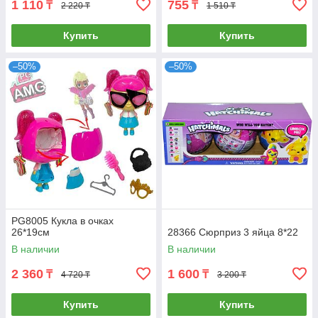
1 110
755
₸
₸
2 220 ₸
1 510 ₸
Купить
Купить
–50%
–50%
PG8005 Кукла в очках
26*19см
28366 Сюрприз 3 яйца 8*22
В наличии
В наличии
2 360
1 600
₸
₸
4 720 ₸
3 200 ₸
Купить
Купить