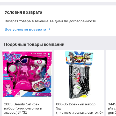
Условия возврата
Возврат товара в течение 14 дней по договоренности
Все условия возврата
Подобные товары компании
2805 Beauty Set фен
888-95 Военный набор
3445
набор (очки,сумочка и
9шт
в/п 
аксесс.)34*31
(пистолет,граната,свиток,бинокль,
gun 