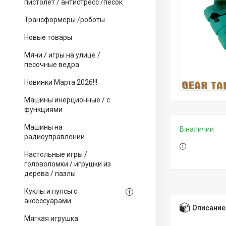
пистолет / антистресс /песок
Трансформеры /роботы
Новые товары
Мячи / игры на улице /
песочные ведра
Новинки Марта 2026!!!
Машины инерционные / с
функциями
Машины на
В наличии
радиоуправлении
Настольные игры /
головоломки / игрушки из
дерева / пазлы
Куклы и пупсы с
аксессуарами
Описание
Мягкая игрушка