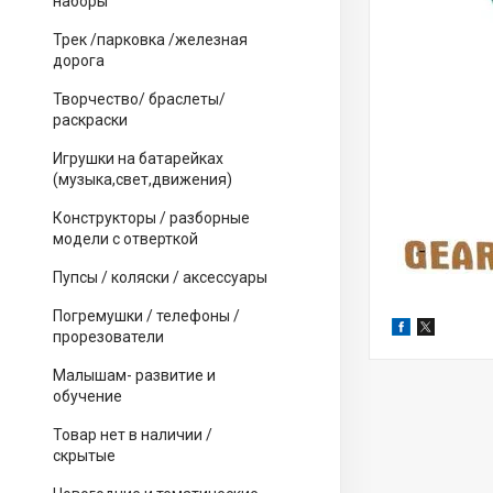
наборы
Трек /парковка /железная
дорога
Творчество/ браслеты/
раскраски
Игрушки на батарейках
(музыка,свет,движения)
Конструкторы / разборные
модели с отверткой
Пупсы / коляски / аксессуары
Погремушки / телефоны /
прорезователи
Малышам- развитие и
обучение
Товар нет в наличии /
скрытые