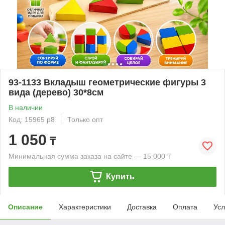
93-1133 Вкладыш геометрические фигуры 3
вида (дерево) 30*8см
В наличии
Код: 15965 р8
Только опт
1 050
₸
Минимальная сумма заказа на сайте — 15 000 ₸
Купить
Описание
Характеристики
Доставка
Оплата
Усл