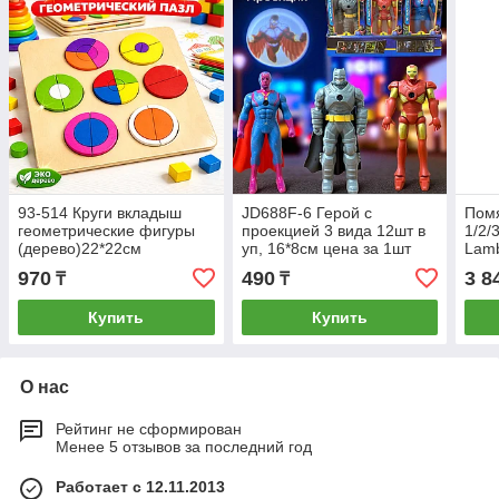
93-514 Круги вкладыш
JD688F-6 Герой с
Помя
геометрические фигуры
проекцией 3 вида 12шт в
1/2/
(дерево)22*22см
уп, 16*8см цена за 1шт
Lamb
разн
970
490
3 8
₸
₸
Купить
Купить
О нас
Рейтинг не сформирован
Менее 5 отзывов за последний год
Работает с 12.11.2013