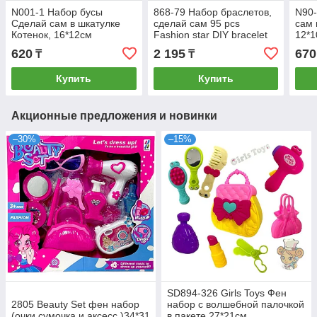
N001-1 Набор бусы
868-79 Набор браслетов,
N90-
Сделай сам в шкатулке
сделай сам 95 pcs
сам 
Котенок, 16*12см
Fashion star DIY bracelet
12*
art studio 33*25 см
620
2 195
670
₸
₸
Купить
Купить
Акционные предложения и новинки
–30%
–15%
SD894-326 Girls Toys Фен
2805 Beauty Set фен набор
набор с волшебной палочкой
(очки,сумочка и аксесс.)34*31
в пакете 27*21см