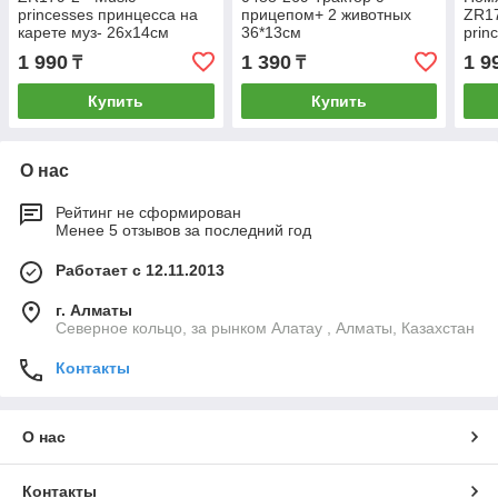
princesses принцесса на
прицепом+ 2 животных
ZR17
карете муз- 26х14см
36*13см
prin
каре
1 990
1 390
1 9
₸
₸
Купить
Купить
О нас
Рейтинг не сформирован
Менее 5 отзывов за последний год
Работает с 12.11.2013
г. Алматы
Северное кольцо, за рынком Алатау , Алматы, Казахстан
Контакты
О нас
Контакты