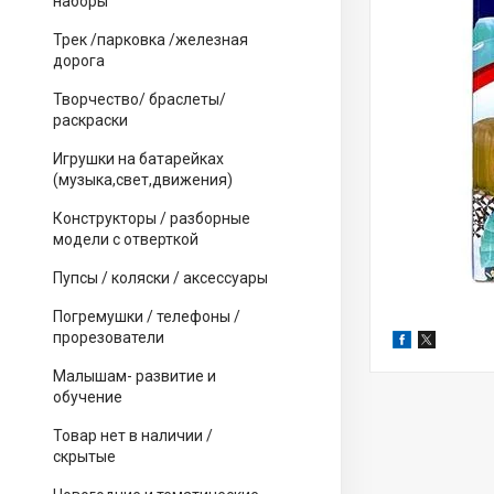
наборы
Трек /парковка /железная
дорога
Творчество/ браслеты/
раскраски
Игрушки на батарейках
(музыка,свет,движения)
Конструкторы / разборные
модели с отверткой
Пупсы / коляски / аксессуары
Погремушки / телефоны /
прорезователи
Малышам- развитие и
обучение
Товар нет в наличии /
скрытые