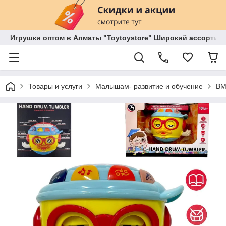
Игрушки оптом в Алматы "Toytoystore" Широкий ассортиме
Товары и услуги
Малышам- развитие и обучение
BM