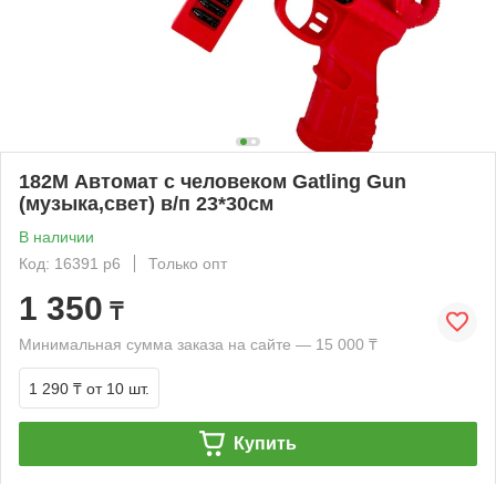
182M Автомат с человеком Gatling Gun
(музыка,свет) в/п 23*30см
В наличии
Код: 16391 р6
Только опт
1 350
₸
Минимальная сумма заказа на сайте — 15 000 ₸
1 290 ₸
от 10 шт.
Купить