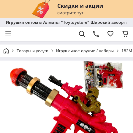
Игрушки оптом в Алматы "Toytoystore" Широкий ассортиме
Товары и услуги
Игрушечное оружие / наборы
182M 