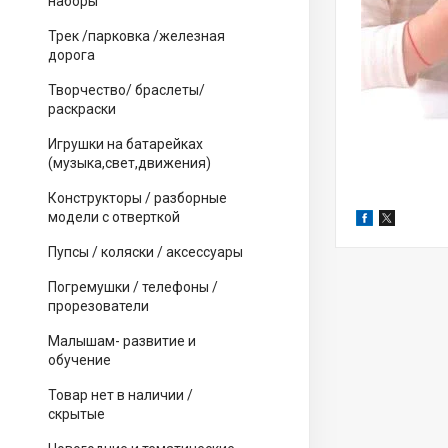
наборы
Трек /парковка /железная
дорога
Творчество/ браслеты/
раскраски
Игрушки на батарейках
(музыка,свет,движения)
Конструкторы / разборные
модели с отверткой
Пупсы / коляски / аксессуары
Погремушки / телефоны /
прорезователи
Малышам- развитие и
обучение
Товар нет в наличии /
скрытые