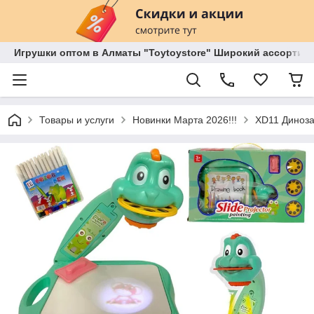
Игрушки оптом в Алматы "Toytoystore" Широкий ассортиме
Товары и услуги
Новинки Марта 2026!!!
XD11 Диноза