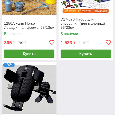
D17-070 Набор для
1250A Farm Horse
рисования (для мальчика)
Лошадинная ферма, 23*13см
36*23см
В наличии
В наличии
395
1 533
₸
₸
790 ₸
2 190 ₸
Купить
Купить
–20%