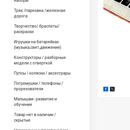
наборы
Трек /парковка /железная
дорога
Творчество/ браслеты/
раскраски
Игрушки на батарейках
(музыка,свет,движения)
Конструкторы / разборные
модели с отверткой
Пупсы / коляски / аксессуары
Погремушки / телефоны /
прорезователи
Малышам- развитие и
обучение
Товар нет в наличии /
скрытые