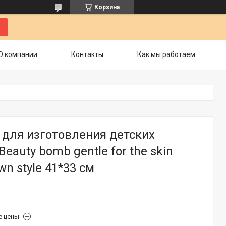
Корзина
О компании
Контакты
Как мы работаем
 для изготовления детских
eauty bomb gentle for the skin
wn style 41*33 см
е цены