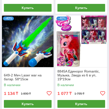
Купить
Купить
–40%
–40%
8845A Единорог Romantic,
649-2 Меч Laser war на
Музыка, 2вида из 6 в уп,
батар. 58*15см
19*19см
В наличии
В наличии
1 134
1 077
₸
₸
1 890 ₸
1 795 ₸
Купить
Купить