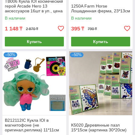
TB006 Кукла IOI космеческий
герой Arcade Hero 13
1250A Farm Horse
аксессуаров 16шт в уп., цена
Лошадинная ферма, 23*13см
за 1шт
В наличии
В наличии
1 148
395
₸
₸
2 870 ₸
790 ₸
Купить
Купить
–50%
–50%
B212112IC Кукла IOI в
магнитофоне (не
K5020 Деревянные пазл
оригинал,реплика) 11*11см
15*15см (картинка 30*20см)