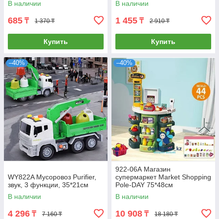
В наличии
В наличии
685
1 455
₸
₸
1 370 ₸
2 910 ₸
Купить
Купить
–40%
–40%
922-06А Магазин
WY822A Мусоровоз Purifier,
супермаркет Market Shopping
звук, 3 функции, 35*21см
Pole-DAY 75*48см
В наличии
В наличии
4 296
10 908
₸
₸
7 160 ₸
18 180 ₸