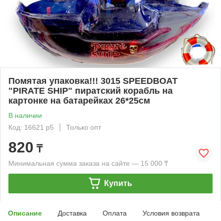
Помятая упаковка!!! 3015 SPEEDBOAT
"PIRATE SHIP" пиратский корабль на
картонке на батарейках 26*25см
В наличии
Код: 16621 р5
Только опт
820
₸
Минимальная сумма заказа на сайте — 15 000 ₸
Купить
Описание
Доставка
Оплата
Условия возврата