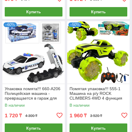
Купить
Купить
–60%
–50%
Упаковка помята!!! 660-A206
Помятая упаковка!!! 555-1
Полицейская машина -
Машина на р/у ROCK
превращается в гараж для
CLIMBERS 4WD 4 функция
машин 36*18см
27*11см
В наличии
В наличии
1 720
1 960
₸
₸
4 300 ₸
3 920 ₸
Купить
Купить