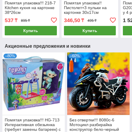
Помятая упаковка!!! 218-7
Помятая упаковка!!
Помя
Kitchen кухня на картонке
Пистолет+3 пульки на
G203
38*26см
картонке 30х17см
у 4 
вида
537
346,50
1 5
₸
₸
895 ₸
495 ₸
25*9
Купить
Купить
Акционные предложения и новинки
–80%
–60%
Помятая упаковка!!! HG-713
Без отвертки!!! 8080c-6
Интерактивная обезьянка
Мотоцикл разбирайка
(требует замены батареек) с
конструктор бело-черный