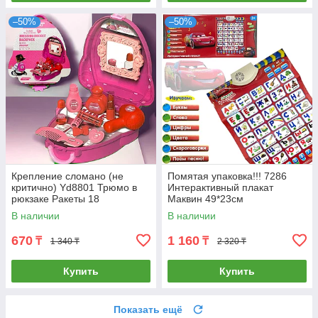
–50%
–50%
Крепление сломано (не
Помятая упаковка!!! 7286
критично) Yd8801 Трюмо в
Интерактивный плакат
рюкзаке Ракеты 18
Маквин 49*23см
предметов Dressing Backpack
В наличии
В наличии
21*19см
670
1 160
₸
₸
1 340 ₸
2 320 ₸
Купить
Купить
Показать ещё