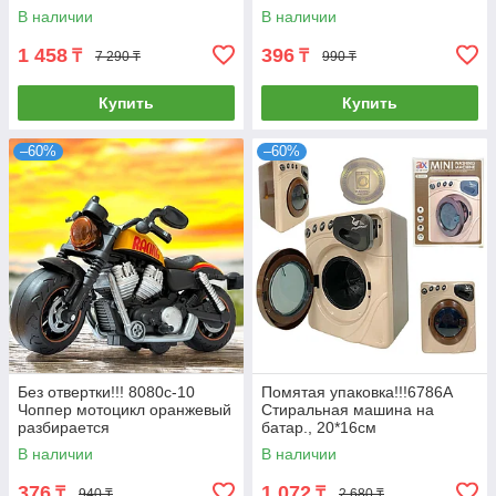
площадкой для игры 24*31
24*20см
В наличии
В наличии
1 458
396
₸
₸
7 290 ₸
990 ₸
Купить
Купить
–60%
–60%
Без отвертки!!! 8080с-10
Помятая упаковка!!!6786A
Чоппер мотоцикл оранжевый
Стиральная машина на
разбирается
батар., 20*16см
В наличии
В наличии
376
1 072
₸
₸
940 ₸
2 680 ₸