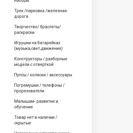
наборы
Трек /парковка /железная
дорога
Творчество/ браслеты/
раскраски
Игрушки на батарейках
(музыка,свет,движения)
Конструкторы / разборные
модели с отверткой
Пупсы / коляски / аксессуары
Погремушки / телефоны /
прорезователи
Малышам- развитие и
обучение
Товар нет в наличии /
скрытые