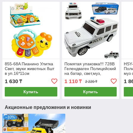
855-68A Пианино Улитка
Помятая упаковка!!! 728B
HSY-
Свет, звуки животных 8шт
Гелендваген Полицейский
Поли
в уп.16*11см
на батар, свет,муз,
муз 
28*12см
карт
1 630
1 110
1 8
₸
₸
2 220 ₸
Купить
Купить
Акционные предложения и новинки
–10%