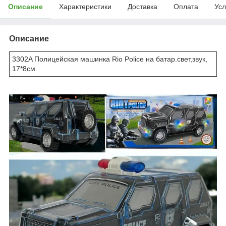
Описание
Характеристики
Доставка
Оплата
Усл
Описание
3302A Полицейская машинка Rio Police на батар.свет,звук,
17*8см