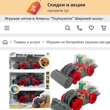
Игрушки оптом в Алматы "Toytoystore" Широкий ассортиме
Товары и услуги
Игрушки на батарейках (музыка,свет,д