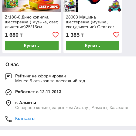
Zr180-6 Дино копилка
28003 Машина
шестеренка ( музыка, свет,
шестеренка (музыка,
движение)25*13см
свет,движение) Gear car
13*13см
1 680
1 385
₸
₸
Купить
Купить
О нас
Рейтинг не сформирован
Менее 5 отзывов за последний год
Работает с 12.11.2013
г. Алматы
Северное кольцо, за рынком Алатау , Алматы, Казахстан
Контакты