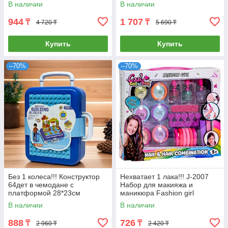
47*38см
В наличии
В наличии
944
1 707
₸
₸
4 720 ₸
5 690 ₸
Купить
Купить
–70%
–70%
Без 1 колеса!!! Конструктор
Нехватает 1 лака!!! J-2007
64дет в чемодане с
Набор для макияжа и
платформой 28*23см
маникюра Fashion girl
30*26см
В наличии
В наличии
888
726
₸
₸
2 960 ₸
2 420 ₸