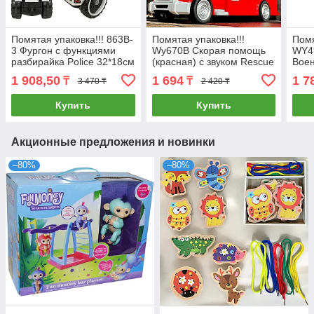
Помятая упаковка!!! 863B-
Помятая упаковка!!!
Помя
3 Фургон с функциями
Wy670B Скорая помощь
WY4
разбирайка Police 32*18см
(красная) с звуком Rescue
Воен
City Service 23*16см
функ
1 908,50
1 694
1 7
₸
₸
3 470 ₸
2 420 ₸
Купить
Купить
Акционные предложения и новинки
–80%
–80%