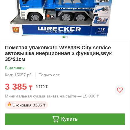
Помятая упаковка!!! WY833B City service
автовышка инерционная 3 функции,звук
35*21см
В наличии
Код: 15057 р6
Только опт
3 385
₸
6 770 ₸
Минимальная сумма заказа на сайте — 15 000 ₸
Экономия
3385 ₸
Купить