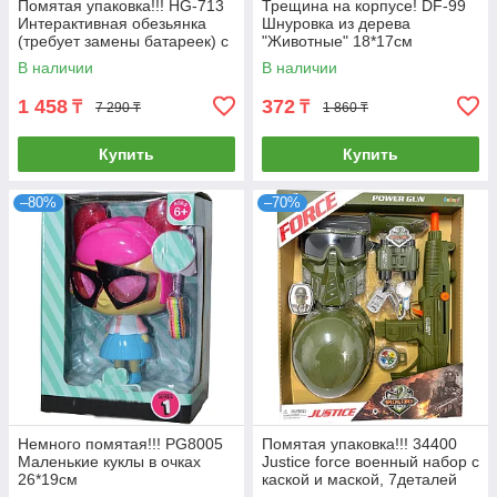
Помятая упаковка!!! HG-713
Трещина на корпусе! DF-99
Интерактивная обезьянка
Шнуровка из дерева
(требует замены батареек) с
"Животные" 18*17см
площадкой для игры 24*31
В наличии
В наличии
1 458
372
₸
₸
7 290 ₸
1 860 ₸
Купить
Купить
–80%
–70%
Немного помятая!!! PG8005
Помятая упаковка!!! 34400
Маленькие куклы в очках
Justice force военный набор с
26*19см
каской и маской, 7деталей