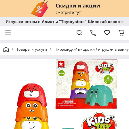
Игрушки оптом в Алматы "Toytoystore" Широкий ассортиме
Товары и услуги
Пирамидки/ пищалки / игрушки в ванну