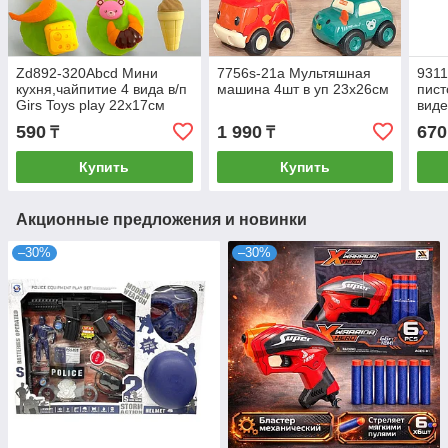
Zd892-320Abcd Мини
7756s-21a Мультяшная
9311
кухня,чайпитие 4 вида в/п
машина 4шт в уп 23х26см
пист
Girs Toys play 22х17см
виде
590
1 990
670
₸
₸
Купить
Купить
Акционные предложения и новинки
–30%
–30%