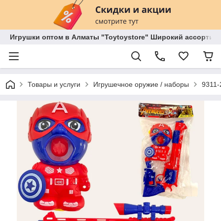
Игрушки оптом в Алматы "Toytoystore" Широкий ассортиме
Товары и услуги
Игрушечное оружие / наборы
9311-