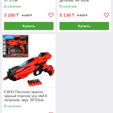
37*27см
деталей, 46*38см
В наличии
В наличии
3 280
5 136
₸
₸
4 100 ₸
6 420 ₸
Купить
Купить
–20%
FJ833 Пистолет красно-
черный Improve you skill 6
патронов, звук, 30*23см
В наличии