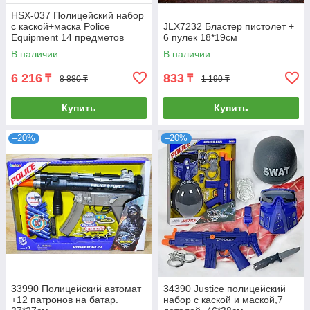
HSX-037 Полицейский набор
с каской+маска Police
JLX7232 Бластер пистолет +
Equipment 14 предметов
6 пулек 18*19см
62*44см
В наличии
В наличии
6 216
833
₸
₸
8 880 ₸
1 190 ₸
Купить
Купить
–20%
–20%
33990 Полицейский автомат
34390 Justice полицейский
+12 патронов на батар.
набор с каской и маской,7