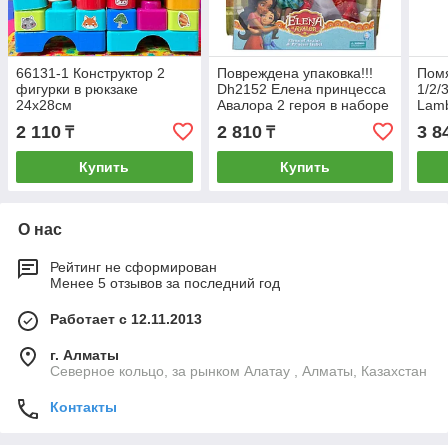
66131-1 Конструктор 2
Повреждена упаковка!!!
Помя
фигурки в рюкзаке
Dh2152 Елена принцесса
1/2/
24х28см
Авалора 2 героя в наборе
Lamb
33*30см
разн
2 110
2 810
3 8
₸
₸
Купить
Купить
О нас
Рейтинг не сформирован
Менее 5 отзывов за последний год
Работает с 12.11.2013
г. Алматы
Северное кольцо, за рынком Алатау , Алматы, Казахстан
Контакты