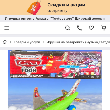
Игрушки оптом в Алматы "Toytoystore" Широкий ассортиме
Товары и услуги
Игрушки на батарейках (музыка,свет,д