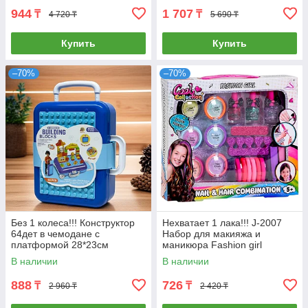
944
1 707
₸
₸
4 720 ₸
5 690 ₸
Купить
Купить
–70%
–70%
Без 1 колеса!!! Конструктор
Нехватает 1 лака!!! J-2007
64дет в чемодане с
Набор для макияжа и
платформой 28*23см
маникюра Fashion girl
30*26см
В наличии
В наличии
888
726
₸
₸
2 960 ₸
2 420 ₸