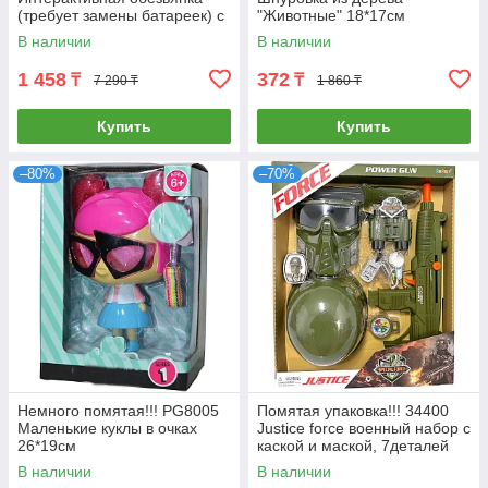
(требует замены батареек) с
"Животные" 18*17см
площадкой для игры 24*31
В наличии
В наличии
1 458
372
₸
₸
7 290 ₸
1 860 ₸
Купить
Купить
–80%
–70%
Немного помятая!!! PG8005
Помятая упаковка!!! 34400
Маленькие куклы в очках
Justice force военный набор с
26*19см
каской и маской, 7деталей
47*38см
В наличии
В наличии