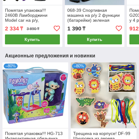
Помятая упаковка!!!
068-39 Спортивная
Помя
2460B Ламборджини
машина на р/у 2 функции
G203
Model car на р/у,
(батарейки) зеленая
у 4 
(трансформация) 4
21*19см
вида
2 334
1 390
912
₸
₸
3 890 ₸
функции, 32*10см
25*9
Купить
Купить
Акционные предложения и новинки
–80%
–80%
Помятая упаковка!!! HG-713
Трещина на корпусе! DF-99
Интерактивная обезьянка
Шнуровка из дерева