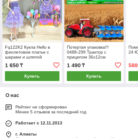
Fq122K2 Кукла Hello в
Потертая упаковка!!!
Помя
фиолетовом платье с
0488-299 Трактор с
24 
шарами и шляпой
прицепом 36х12см
(руки,колени сгибаются)
1 650
1 490
588
₸
₸
32х16см
Купить
Купить
О нас
Рейтинг не сформирован
Менее 5 отзывов за последний год
Работает с 12.11.2013
г. Алматы