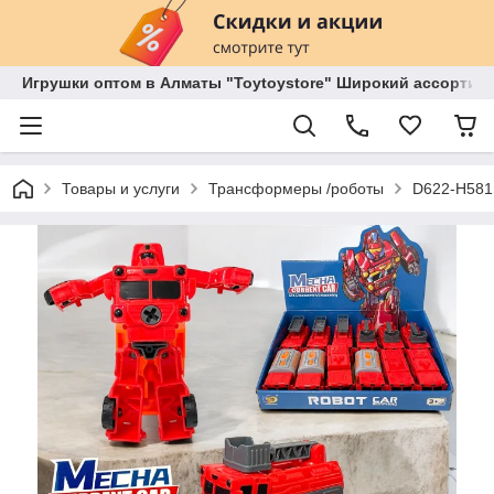
Игрушки оптом в Алматы "Toytoystore" Широкий ассортиме
Товары и услуги
Трансформеры /роботы
D622-H581