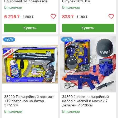
Equipment 14 предметов
6 пулек 18*19см
62*44см
В наличии
В наличии
6 216
833
₸
₸
8 880 ₸
1 190 ₸
Купить
Купить
–20%
–20%
33990 Полицейский автомат
34390 Justice полицейский
+12 патронов на батар.
набор с каской и маской,7
37*27см
деталей, 46*38см
В наличии
В наличии