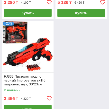
3 280
5 136
₸
₸
4 100 ₸
6 420 ₸
Купить
Купить
–20%
FJ833 Пистолет красно-
черный Improve you skill 6
патронов, звук, 30*23см
В наличии
3 456
₸
4 320 ₸