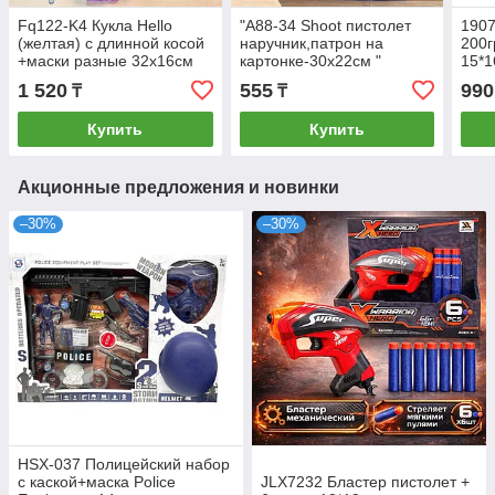
Fq122-K4 Кукла Hello
"А88-34 Shoot пистолет
1907
(желтая) с длинной косой
наручник,патрон на
200
+маски разные 32х16см
картонке-30х22см "
15*
1 520
555
990
₸
₸
Купить
Купить
Акционные предложения и новинки
–30%
–30%
HSX-037 Полицейский набор
с каской+маска Police
JLX7232 Бластер пистолет +