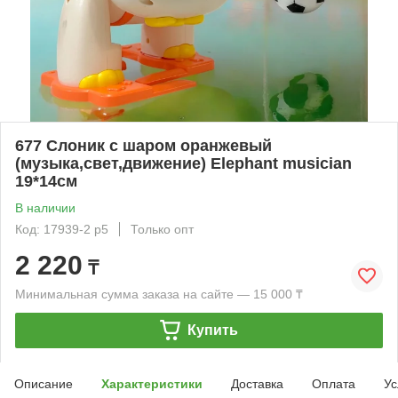
677 Слоник с шаром оранжевый
(музыка,свет,движение) Elephant musician
19*14см
В наличии
Код: 17939-2 р5
Только опт
2 220
₸
Минимальная сумма заказа на сайте — 15 000 ₸
Купить
Описание
Характеристики
Доставка
Оплата
Ус