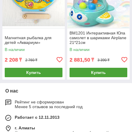
BM1201 Интерактивная Юла
Магнитная рыбалка для
самолет в шариками Airplane
детей «Аквариум»
21*21см
В наличии
В наличии
2 208
2 881,50
₸
₸
2 760 ₸
3 390 ₸
Купить
Купить
О нас
Рейтинг не сформирован
Менее 5 отзывов за последний год
Работает с 12.11.2013
г. Алматы