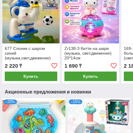
677 Слоник с шаром
Zr138-3 Китти на шаре
169-
синий
(музыка, свет,движение)
бол
(музыка,свет,движение)
20*14см
(све
Elephant musician 19*14см
17*
2 220
1 690
2 1
₸
₸
Купить
Купить
Акционные предложения и новинки
–20%
–15%