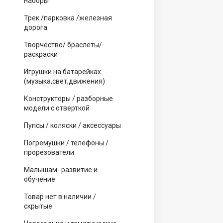
наборы
Трек /парковка /железная
дорога
Творчество/ браслеты/
раскраски
Игрушки на батарейках
(музыка,свет,движения)
Конструкторы / разборные
модели с отверткой
Пупсы / коляски / аксессуары
Погремушки / телефоны /
прорезователи
Малышам- развитие и
обучение
Товар нет в наличии /
скрытые