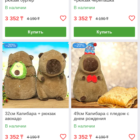
рюкзак бургер
+рюкзак черепашка
В наличии
В наличии
3 352
3 352
₸
₸
4 190 ₸
4 190 ₸
Купить
Купить
–20%
–20%
32см Капибара + рюкзак
49см Капибара с пледом с
авокадо
днем рождения
В наличии
В наличии
3 352
3 352
₸
₸
4 190 ₸
4 190 ₸