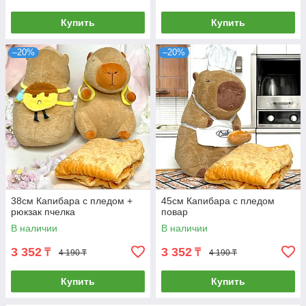
Купить
Купить
–20%
–20%
38см Капибара с пледом +
45см Капибара с пледом
рюкзак пчелка
повар
В наличии
В наличии
3 352
3 352
₸
₸
4 190 ₸
4 190 ₸
Купить
Купить