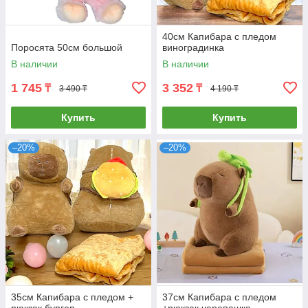
40см Капибара с пледом
Поросята 50см большой
виноградинка
В наличии
В наличии
1 745
3 352
₸
₸
3 490 ₸
4 190 ₸
Купить
Купить
–20%
–20%
35см Капибара с пледом +
37см Капибара с пледом