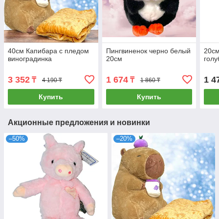
40см Капибара с пледом
Пингвиненок черно белый
20см
виноградинка
20см
гол
3 352
1 674
1 4
₸
₸
4 190 ₸
1 860 ₸
Купить
Купить
Акционные предложения и новинки
–50%
–20%