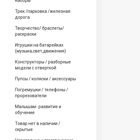
наборы
Трек /парковка /железная
дорога
Творчество/ браслеты/
раскраски
Игрушки на батарейках
(музыка,свет,движения)
Конструкторы / разборные
модели с отверткой
Пупсы / коляски / аксессуары
Погремушки / телефоны /
прорезователи
Малышам- развитие и
обучение
Товар нет в наличии /
скрытые