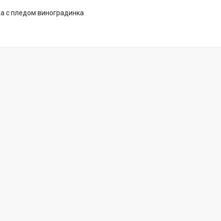
а с пледом виноградинка