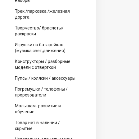
наборы
Трек /парковка /железная
дорога
Творчество/ браслеты/
раскраски
Игрушки на батарейках
(музыка,свет,движения)
Конструкторы / разборные
модели с отверткой
Пупсы / коляски / аксессуары
Погремушки / телефоны /
прорезователи
Малышам- развитие и
обучение
Товар нет в наличии /
скрытые