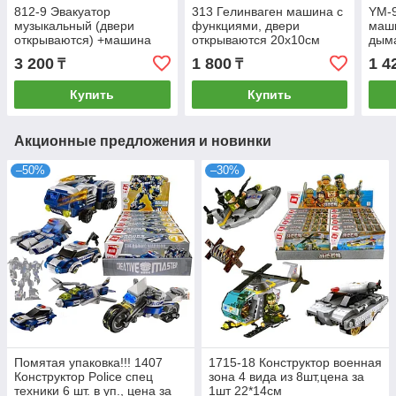
812-9 Эвакуатор
313 Гелинваген машина с
YM-
музыкальный (двери
функциями, двери
маш
открываются) +машина
открываются 20х10см
дыма
(двери открываются)
1шт 
3 200
1 800
1 4
₸
₸
32х20см
Купить
Купить
Акционные предложения и новинки
–50%
–30%
Помятая упаковка!!! 1407
1715-18 Конструктор военная
Конструктор Police спец
зона 4 вида из 8шт,цена за
техники 6 шт. в уп., цена за
1шт 22*14см