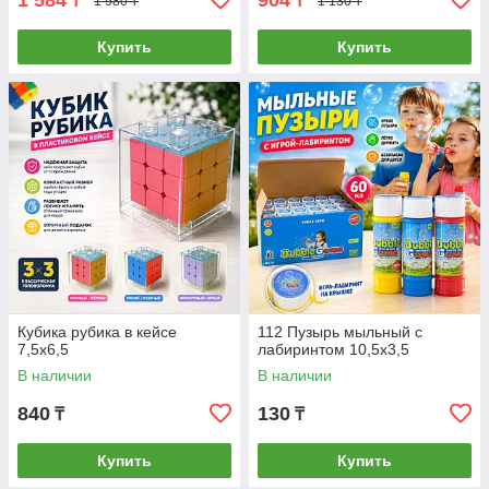
1 584
904
₸
₸
1 980 ₸
1 130 ₸
Купить
Купить
Кубика рубика в кейсе
112 Пузырь мыльный с
7,5х6,5
лабиринтом 10,5х3,5
В наличии
В наличии
840
130
₸
₸
Купить
Купить