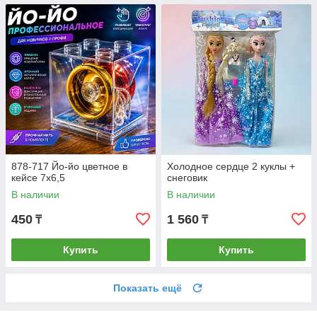
878-717 Йо-йо цветное в
Холодное сердце 2 куклы +
кейсе 7х6,5
снеговик
В наличии
В наличии
450
1 560
₸
₸
Купить
Купить
Показать ещё