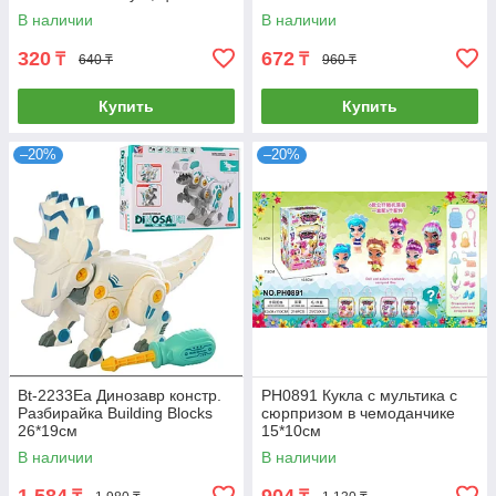
1шт 21*9 см
В наличии
В наличии
320
672
₸
₸
640 ₸
960 ₸
Купить
Купить
–20%
–20%
Bt-2233Ea Динозавр констр.
PH0891 Кукла с мультика с
Разбирайка Building Blocks
сюрпризом в чемоданчике
26*19см
15*10см
В наличии
В наличии