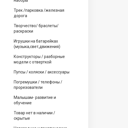
наборы
Трек /парковка /железная
дорога
Творчество/ браслеты/
раскраски
Игрушки на батарейках
(музыка,свет,движения)
Конструкторы / разборные
модели с отверткой
Пупсы / коляски / аксессуары
Погремушки / телефоны /
прорезователи
Малышам- развитие и
обучение
Товар нет в наличии /
скрытые