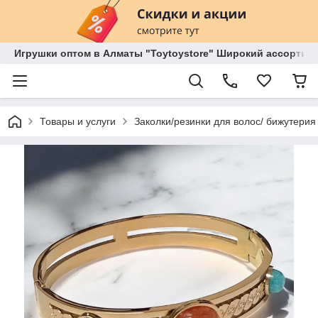
Игрушки оптом в Алматы "Toytoystore" Широкий ассортиме
Товары и услуги
Заколки/резинки для волос/ бижутерия