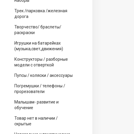
наборы
Трек /парковка /железная
дорога
Творчество/ браслеты/
раскраски
Игрушки на батарейках
(музыка,свет,движения)
Конструкторы / разборные
модели с отверткой
Пупсы / коляски / аксессуары
Погремушки / телефоны /
прорезователи
Малышам- развитие и
обучение
Товар нет в наличии /
скрытые