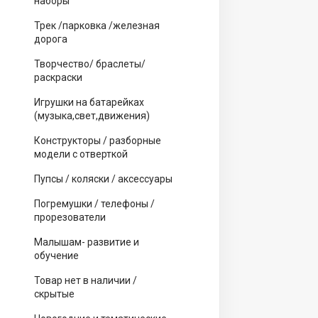
наборы
Трек /парковка /железная
дорога
Творчество/ браслеты/
раскраски
Игрушки на батарейках
(музыка,свет,движения)
Конструкторы / разборные
модели с отверткой
Пупсы / коляски / аксессуары
Погремушки / телефоны /
прорезователи
Малышам- развитие и
обучение
Товар нет в наличии /
скрытые