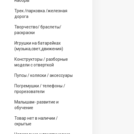
наборы
Трек /парковка /железная
дорога
Творчество/ браслеты/
раскраски
Игрушки на батарейках
(музыка,свет,движения)
Конструкторы / разборные
модели с отверткой
Пупсы / коляски / аксессуары
Погремушки / телефоны /
прорезователи
Малышам- развитие и
обучение
Товар нет в наличии /
скрытые