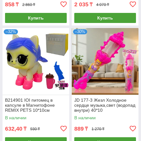
858
2 035
₸
₸
2 860 ₸
4 070 ₸
Купить
Купить
–32%
–30%
B214901 IOI питомец в
JD 177-3 Жезл Холодное
капсуле в Магнитофоне
сердце музыка,свет (водопад
REMIX PETS 10*10см
внутри) 40*10
В наличии
В наличии
632,40
889
₸
₸
930 ₸
1 270 ₸