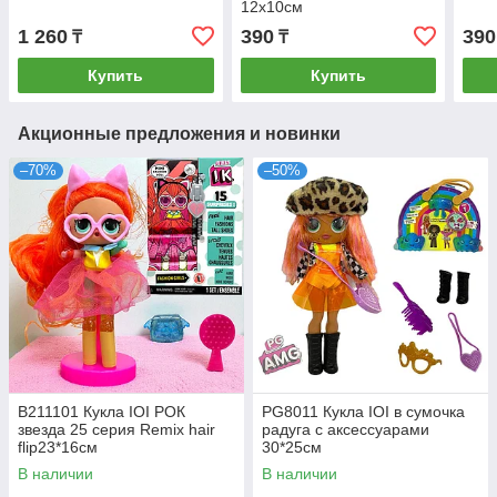
12х10см
1 260
390
390
₸
₸
Купить
Купить
Акционные предложения и новинки
–70%
–50%
B211101 Кукла IOI РОК
PG8011 Кукла IOI в сумочка
звезда 25 серия Remix hair
радуга с аксессуарами
flip23*16см
30*25см
В наличии
В наличии